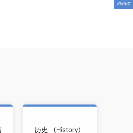
客服微信
请
历史 （History）