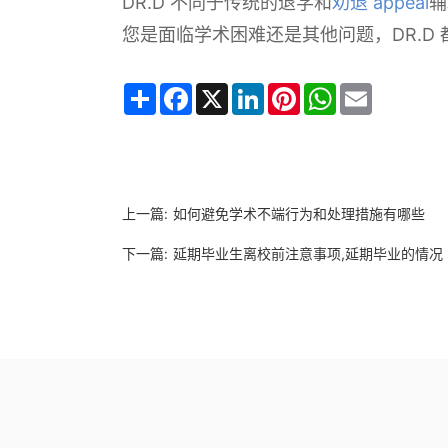
DR.D 不同于传统的退学和
劝退 appeal
辅
您是面临学术困难还是其他问题，DR.D
Share
Facebook
X
LinkedIn
Pinterest
WhatsApp
Email
上一篇:
如何避免学术不端行为和处理措施有哪些
下一篇:
延期毕业生离校前注意事项,延期毕业的情况