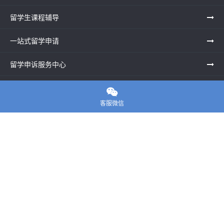
留学生课程辅导
一站式留学申请
留学申诉服务中心
留学资讯

客服微信
关于我们
联系老师
E-convier论文代写
电话： 020-39996617
地址：UNIT G25, Waterfront Studios, 1 Dock Rd, London E16
1AG英国