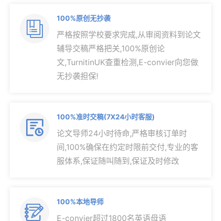
100%原创无抄袭

严格按照学校要求完成,从审阅资料到论文
辅导交稿严格把关,100%原创论
文,TurnitinUK查重检测,E-convier向您做
无抄袭担保!
100%准时交稿(7X24小时客服)

论文导师24小时待命,严格审核订单时
间,100%确保在约定时限前交付,专业的客
服体系,保证随叫随到,保证及时修改
100%本地导师

E-convier超过1800名英语母语