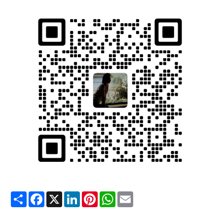
Share
Facebook
X
LinkedIn
Pinterest
WhatsApp
Email