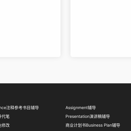
erence注释参考书目辅导
Assignment辅导
导代笔
Presentation演讲稿辅导
色修改
商业计划书Business Plan辅导