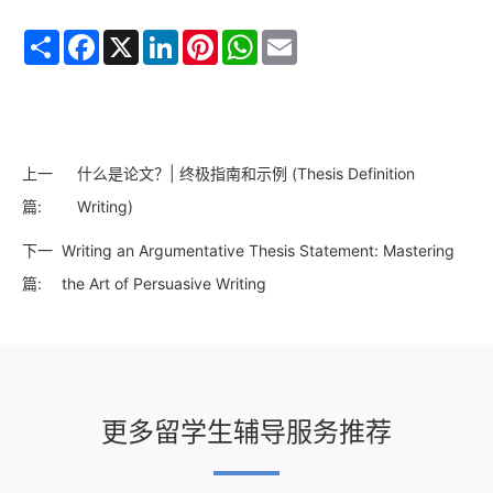
Share
Facebook
X
LinkedIn
Pinterest
WhatsApp
Email
上一
什么是论文？| 终极指南和示例 (Thesis Definition
篇:
Writing)
下一
Writing an Argumentative Thesis Statement: Mastering
篇:
the Art of Persuasive Writing
更多留学生辅导服务推荐