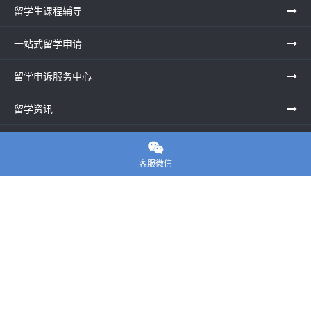
留学生课程辅导
一站式留学申请
留学申诉服务中心
留学资讯
关于我们

客服微信
联系老师
E-convier论文代写
电话： 020-39996617
地址：UNIT G25, Waterfront Studios, 1 Dock Rd, London E16
1AG英国
邮箱：
45124799@qq.com