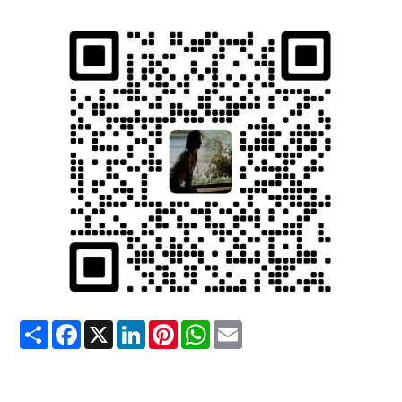
Share
Facebook
X
LinkedIn
Pinterest
WhatsApp
Email