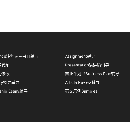
erence注释参考书目辅导
Assignment辅导
导代笔
Presentation演讲稿辅导
色修改
商业计划书Business Plan辅导
ary摘要辅导
Article Review辅导
rship Essay辅导
范文示例Samples
论文辅
留学申诉服务中
留学生课程辅
一站式留学申
论文指
留学资
关