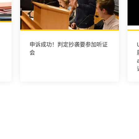
申诉成功！判定抄袭要参加听证
会