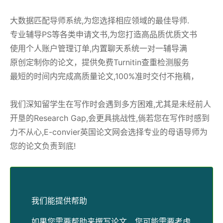
大数据匹配导师系统,为您选择相应领域的最佳导师.
专业辅导PS等各类申请文书,为您打造高品质优质文书
使用个人账户管理订单,内置聊天系统一对一辅导满
原创定制你的论文，提供免费Turnitin查重检测服务
最短的时间内完成高质量论文,100%准时交付不拖稿，
我们深知留学生在写作时会遇到多方困难,尤其是未经前人
开垦的Research Gap,会更具挑战性,倘若您在写作时感到
力不从心,E-convier英国论文网会选择专业的母语导师为
您的论文负责到底!
我们能提供帮助
如果您需要帮助来撰写论文，您可能需要考虑