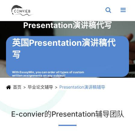
Presentation演讲稿代写
英国Presentation演讲稿代
写
With EssayMin, you can order all types of custom
written assignments on any subject!
首页
毕业论文辅导
Presentation演讲稿辅导
E-convier的Presentation辅导团队