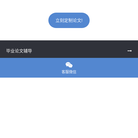
立刻定制论文!
毕业论文辅导

留学生课程辅导
客服微信
一站式留学申请
留学申诉服务中心
留学资讯
关于我们
联系老师