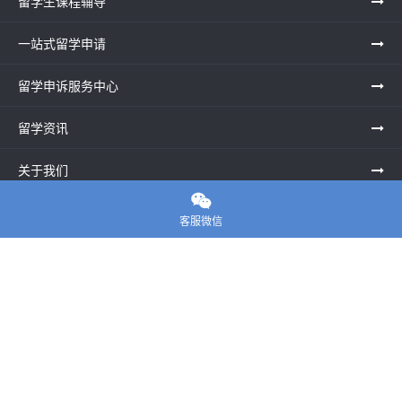
留学生课程辅导
一站式留学申请
留学申诉服务中心
留学资讯
关于我们

联系老师
客服微信
E-convier论文代写
电话： 020-39996617
地址：UNIT G25, Waterfront Studios, 1 Dock Rd, London E16
1AG英国
邮箱：
45124799@qq.com