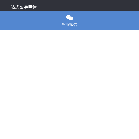
一站式留学申请

留学申诉服务中心
客服微信
留学资讯
关于我们
联系老师
E-convier论文代写
电话： 020-39996617
地址：UNIT G25, Waterfront Studios, 1 Dock Rd, London E16
1AG英国
邮箱：
45124799@qq.com