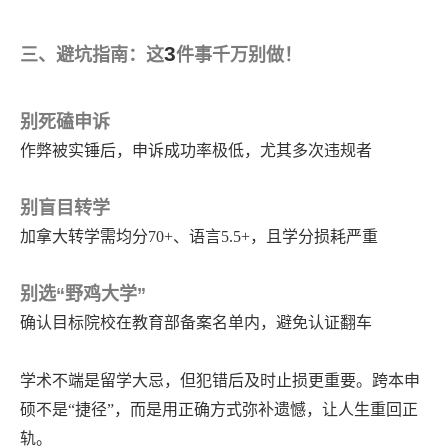
3
三、避坑指南：这
件事千万别做！
别死磕申诉
作弊被实锤后，申诉成功率极低，尤其多次违规者
别盲目转学
加拿大转学需均分
70+、语言5.5+，且学分损耗严重
别选
“
野鸡大学
”
确认目标院校在教育部备案名单内，避免认证翻车
学术不端是留学大忌，但犯错后及时止损更重要。跨本申
硕不是
“捷径”，而是用正确方式弥补遗憾，让人生重回正
轨。