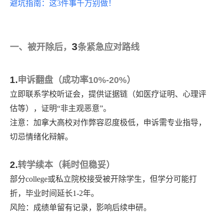
避坑指南：这
3件事千万别做！
3
一、被开除后，
条紧急应对路线
1.
申诉翻盘（成功率
10%-20%
）
立即联系学校听证会，提供证据链（如医疗证明、心理评
估等），证明
“非主观恶意”。
注意：加拿大高校对作弊容忍度极低，申诉需专业指导，
切忌情绪化辩解。
2.
转学续本（耗时但稳妥）
部分
college或私立院校接受被开除学生，但学分可能打
折，毕业时间延长1-2年。
风险：成绩单留有记录，影响后续申研。