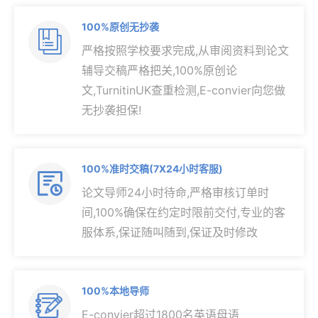
100%原创无抄袭

严格按照学校要求完成,从审阅资料到论文
辅导交稿严格把关,100%原创论
文,TurnitinUK查重检测,E-convier向您做
无抄袭担保!
100%准时交稿(7X24小时客服)

论文导师24小时待命,严格审核订单时
间,100%确保在约定时限前交付,专业的客
服体系,保证随叫随到,保证及时修改
100%本地导师

E-convier超过1800名英语母语