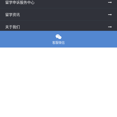
留学申诉服务中心
留学资讯
关于我们

联系老师
客服微信
E-convier论文代写
电话： 020-39996617
地址：UNIT G25, Waterfront Studios, 1 Dock Rd, London E16
1AG英国
邮箱：
45124799@qq.com
Copyright ©
E-convier论文代写
All Rights Reserved.
站点地图
|
隐私政策
|