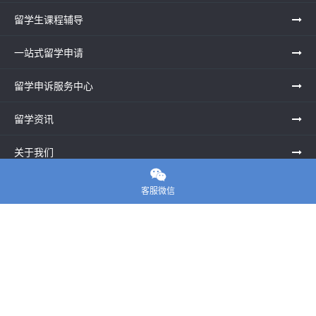
留学生课程辅导
一站式留学申请
留学申诉服务中心
留学资讯
关于我们

联系老师
客服微信
E-convier论文代写
电话： 020-39996617
地址：UNIT G25, Waterfront Studios, 1 Dock Rd, London E16
1AG英国