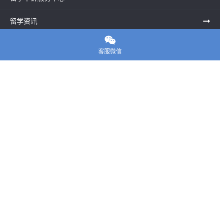
留学资讯

关于我们
客服微信
联系老师
E-convier论文代写
电话： 020-39996617
地址：UNIT G25, Waterfront Studios, 1 Dock Rd, London E16
1AG英国
邮箱：
45124799@qq.com
Copyright ©
E-convier论文代写
All Rights Reserved.
站点地图
|
隐私政策
|