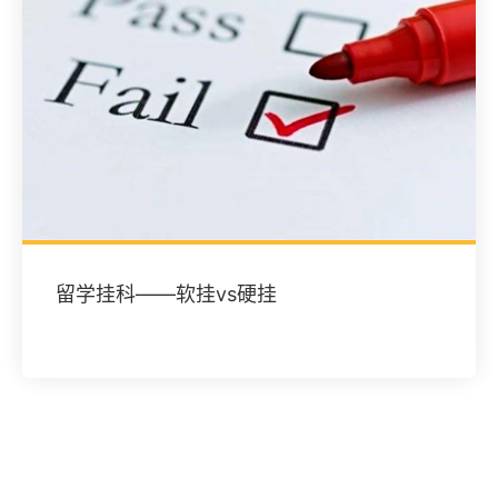
留学挂科——软挂vs硬挂