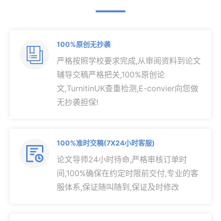
100%原创无抄袭

严格按照学校要求完成,从审阅资料到论文
辅导交稿严格把关,100%原创论
文,TurnitinUK查重检测,E-convier向您做
无抄袭担保!
100%准时交稿(7X24小时客服)

论文导师24小时待命,严格审核订单时
间,100%确保在约定时限前交付,专业的客
服体系,保证随叫随到,保证及时修改