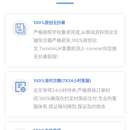
100%原创无抄袭

严格按照学校要求完成,从审阅资料到论文
辅导交稿严格把关,100%原创论
文,TurnitinUK查重检测,E-convier向您做
无抄袭担保!
100%准时交稿(7X24小时客服)

论文导师24小时待命,严格审核订单时
间,100%确保在约定时限前交付,专业的客
服体系,保证随叫随到,保证及时修改