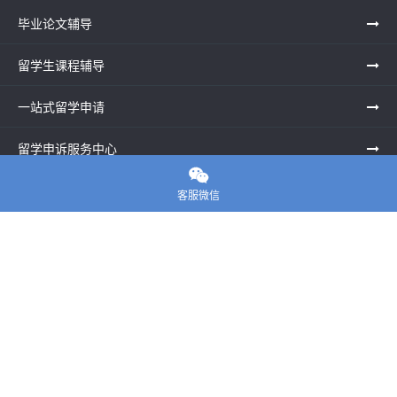
毕业论文辅导
留学生课程辅导
一站式留学申请
留学申诉服务中心

留学资讯
客服微信
关于我们
联系老师
E-convier论文代写
电话： 020-39996617
地址：UNIT G25, Waterfront Studios, 1 Dock Rd, London E16