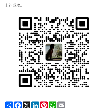
上的成功。
Share
Facebook
X
LinkedIn
Pinterest
WhatsApp
Email