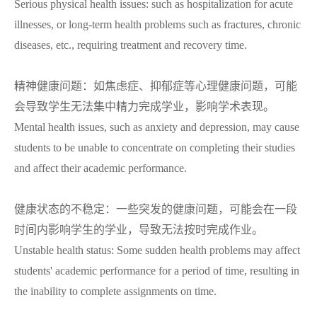
Serious physical health issues: such as hospitalization for acute
illnesses, or long-term health problems such as fractures, chronic
diseases, etc., requiring treatment and recovery time.
精神健康问题：如焦虑症、抑郁症等心理健康问题，可能
会导致学生无法集中精力完成学业，影响学术表现。
Mental health issues, such as anxiety and depression, may cause
students to be unable to concentrate on completing their studies
and affect their academic performance.
健康状态的不稳定：一些突发的健康问题，可能会在一段
时间内影响学生的学业，导致无法按时完成作业。
Unstable health status: Some sudden health problems may affect
students' academic performance for a period of time, resulting in
the inability to complete assignments on time.