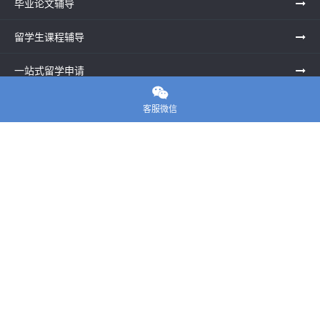
毕业论文辅导
留学生课程辅导
一站式留学申请

留学申诉服务中心
客服微信
留学资讯
关于我们
联系老师
E-convier论文代写
电话： 020-39996617
地址：UNIT G25, Waterfront Studios, 1 Dock Rd, London E16
1AG英国