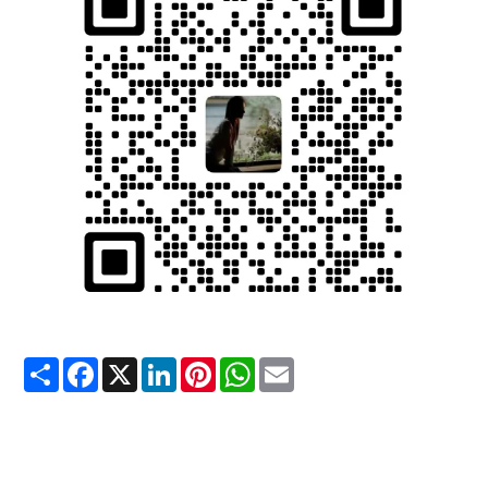
Share
Facebook
X
LinkedIn
Pinterest
WhatsApp
Email