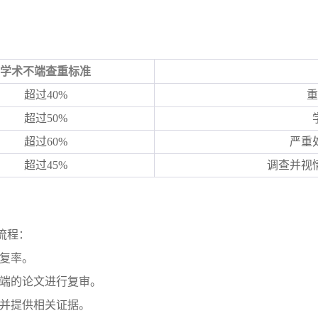
学术不端查重标准
超过
40%
重
超过
50%
超过
60%
严重
超过
45%
调查并视
流程：
复率。
端的论文进行复审。
并提供相关证据。