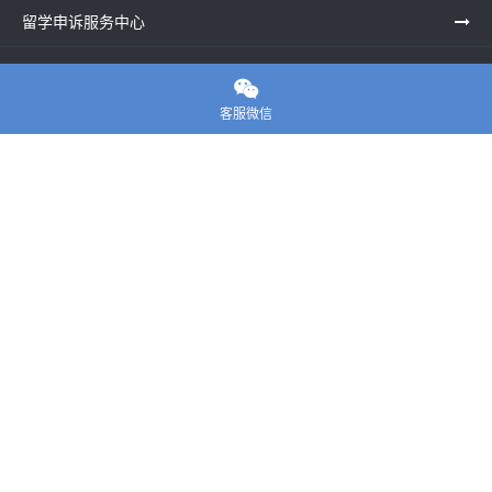
留学申诉服务中心
留学资讯

客服微信
关于我们
联系老师
E-convier论文代写
电话： 020-39996617
地址：UNIT G25, Waterfront Studios, 1 Dock Rd, London E16
1AG英国
邮箱：
45124799@qq.com
Copyright ©
E-convier论文代写
All Rights Reserved.