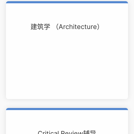
建筑学 （Architecture）
Critical Review辅导