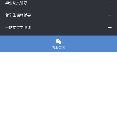
毕业论文辅导
留学生课程辅导
一站式留学申请
留学申诉服务中心

客服微信
留学资讯
关于我们
联系老师
E-convier论文代写
电话： 020-39996617
地址：UNIT G25, Waterfront Studios, 1 Dock Rd, London E16
1AG英国