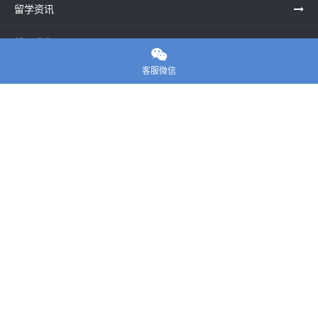
留学资讯
关于我们

客服微信
联系老师
E-convier论文代写
电话： 020-39996617
地址：UNIT G25, Waterfront Studios, 1 Dock Rd, London E16
1AG英国
邮箱：
45124799@qq.com
Copyright ©
E-convier论文代写
All Rights Reserved.
站点地图
|
隐私政策
|