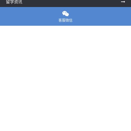
留学资讯

关于我们
客服微信
联系老师
E-convier论文代写
电话： 020-39996617
地址：UNIT G25, Waterfront Studios, 1 Dock Rd, London E16
1AG英国
邮箱：
45124799@qq.com
Copyright ©
E-convier论文代写
All Rights Reserved.
站点地图
|
隐私政策
|