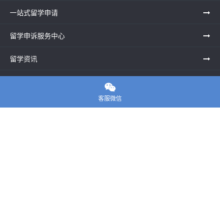
一站式留学申请
留学申诉服务中心
留学资讯
关于我们

客服微信
联系老师
E-convier论文代写
电话： 020-39996617
地址：UNIT G25, Waterfront Studios, 1 Dock Rd, London E16
1AG英国
邮箱：
45124799@qq.com