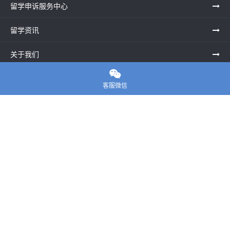
留学申诉服务中心
留学资讯
关于我们

联系老师
客服微信
E-convier论文代写
电话： 020-39996617
地址：UNIT G25, Waterfront Studios, 1 Dock Rd, London E16
1AG英国
邮箱：
45124799@qq.com
Copyright ©
E-convier论文代写
All Rights Reserved.