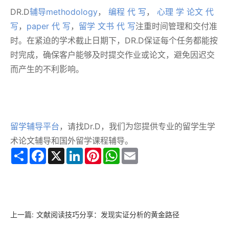
DR.D
辅导methodology
，
编程 代 写
，
心理 学 论文 代
写
，
paper 代 写
，
留学 文书 代 写
注重时间管理和交付准
时。在紧迫的学术截止日期下，DR.D保证每个任务都能按
时完成，确保客户能够及时提交作业或论文，避免因迟交
而产生的不利影响。
留学辅导平台
，请找Dr.D，我们为您提供专业的留学生学
术论文辅导和国外留学课程辅导。
Share
Facebook
X
LinkedIn
Pinterest
WhatsApp
Email
上一篇:
文献阅读技巧分享：发现实证分析的黄金路径