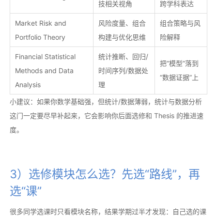
技相关视角
跨学科表达
Market Risk and
风险度量、组合
组合策略与风
Portfolio Theory
构建与优化思维
险解释
Financial Statistical
统计推断、回归/
把“模型”落到
Methods and Data
时间序列/数据处
“数据证据”上
Analysis
理
小建议：如果你数学基础强，但统计/数据薄弱，统计与数据分析
这门一定要尽早补起来，它会影响你后面选修和 Thesis 的推进速
度。
3）选修模块怎么选？先选“路线”，再
选“课”
很多同学选课时只看模块名称，结果学期过半才发现：自己选的课