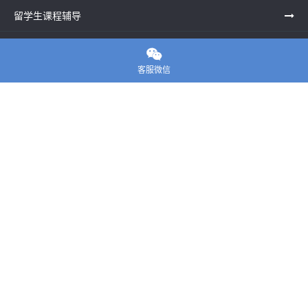
留学生课程辅导
一站式留学申请

客服微信
留学申诉服务中心
留学资讯
关于我们
联系老师
E-convier论文代写
电话： 020-39996617
地址：UNIT G25, Waterfront Studios, 1 Dock Rd, London E16
1AG英国
邮箱：
45124799@qq.com