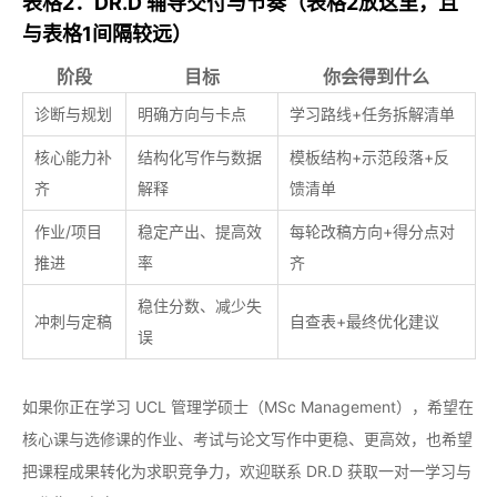
表格2：DR.D 辅导交付与节奏（表格2放这里，且
与表格1间隔较远）
阶段
目标
你会得到什么
诊断与规划
明确方向与卡点
学习路线+任务拆解清单
核心能力补
结构化写作与数据
模板结构+示范段落+反
齐
解释
馈清单
作业/项目
稳定产出、提高效
每轮改稿方向+得分点对
推进
率
齐
稳住分数、减少失
冲刺与定稿
自查表+最终优化建议
误
如果你正在学习 UCL 管理学硕士（MSc Management），希望在
核心课与选修课的作业、考试与论文写作中更稳、更高效，也希望
把课程成果转化为求职竞争力，欢迎联系 DR.D 获取一对一学习与