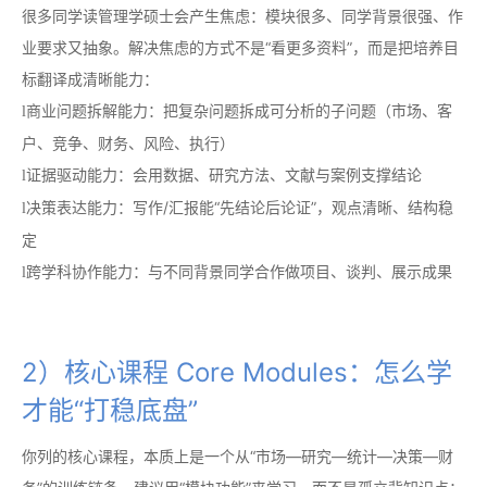
很多同学读管理学硕士会产生焦虑：模块很多、同学背景很强、作
业要求又抽象。解决焦虑的方式不是“看更多资料”，而是把培养目
标翻译成清晰能力：
商业问题拆解能力：把复杂问题拆成可分析的子问题（市场、客
l
户、竞争、财务、风险、执行）
证据驱动能力：会用数据、研究方法、文献与案例支撑结论
l
决策表达能力：写作/汇报能“先结论后论证”，观点清晰、结构稳
l
定
跨学科协作能力：与不同背景同学合作做项目、谈判、展示成果
l
2）核心课程 Core Modules：怎么学
才能“打稳底盘”
你列的核心课程，本质上是一个从“市场—研究—统计—决策—财