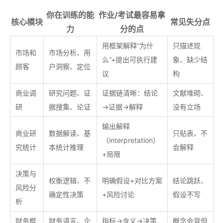
你在训练的能
作业/考试最容易拿
核心模块
常见失分点
力
分的点
用框架解释“为什
只描述现
市场和
市场分析、用
么”+提出可执行建
象、缺少结
顾客
户洞察、定位
议
构
商业调
研究问题、证
证据链清晰：结论
文献堆砌、
研
据搜集、论证
→证据→解释
没有立场
输出解释
商业研
数据解读、基
只贴表、不
（interpretation）
究统计
本统计推理
会解释
+局限
决策与
权衡逻辑、不
明确假设+对比方案
结论跳跃、
风险分
确定性决策
+风险讨论
假设不写
析
财务框
财务语言、企
指标→含义→决策
概念会背但