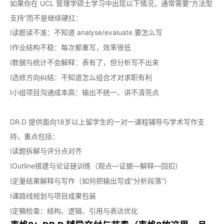
如果你在 UCL 管理学硕士学习中出现以下情况，通常需要“方法型
支持”而不是继续硬扛：
读题读不准：不知道 analyse/evaluate 要怎么写
l
作业结构不稳：每次都重写，效率很低
l
数据与统计不会解释：表有了，但分析写不
出来
l
选修方向纠结：不知道怎么组合才对求职有利
l
小组项目沟通成本高：输出不统一、讲不清亮点
l
DR.D 提供面向18岁以上留学生的一对一课程辅导与学术写作支
持，重点包括：
读题拆解与评分点对齐
l
Outline搭建与论证链训练（观点—证据—解释—回扣）
l
定量结果解释与写作（如何把输出写成“分析段落”）
l
课路线规划与项目成果包装
l
定稿检查：结构、逻辑、引用与表达优化
l