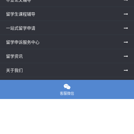
留学生课程辅导
一站式留学申请
留学申诉服务中心
留学资讯
关于我们
联系老师

客服微信
E-convier论文代写
电话： 020-39996617
地址：UNIT G25, Waterfront Studios, 1 Dock Rd, London E16
1AG英国