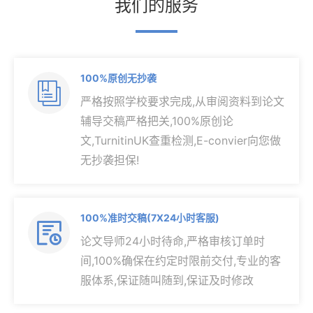
我们的服务
100%原创无抄袭

严格按照学校要求完成,从审阅资料到论文
辅导交稿严格把关,100%原创论
文,TurnitinUK查重检测,E-convier向您做
无抄袭担保!
100%准时交稿(7X24小时客服)

论文导师24小时待命,严格审核订单时
间,100%确保在约定时限前交付,专业的客
服体系,保证随叫随到,保证及时修改