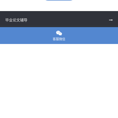
毕业论文辅导
留学生课程辅导

客服微信
一站式留学申请
留学申诉服务中心
留学资讯
关于我们
联系老师
E-convier论文代写