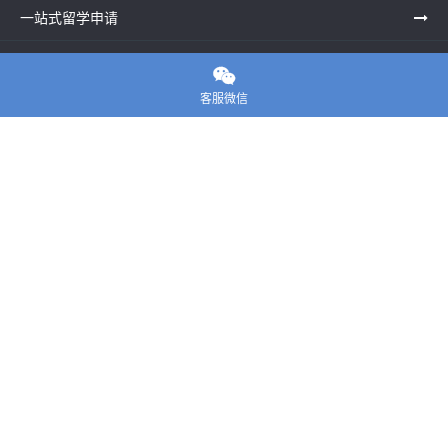
一站式留学申请
留学申诉服务中心

客服微信
留学资讯
关于我们
联系老师
E-convier论文代写
电话： 020-39996617
地址：UNIT G25, Waterfront Studios, 1 Dock Rd, London E16
1AG英国
邮箱：
45124799@qq.com