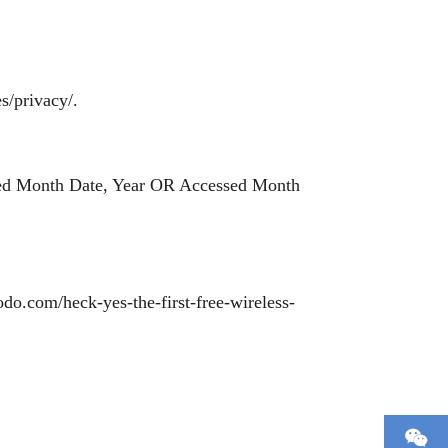
s/privacy/.
dated Month Date, Year OR Accessed Month
do.com/heck-yes-the-first-free-wireless-
