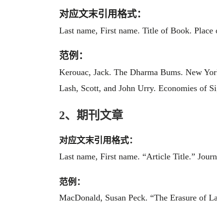
对应文末引用格式：
Last name, First name. Title of Book. Place o
范例：
Kerouac, Jack. The Dharma Bums. New York
Lash, Scott, and John Urry. Economies of S
2、期刊文章
对应文末引用格式：
Last name, First name. “Article Title.” Journ
范例：
MacDonald, Susan Peck. “The Erasure of La