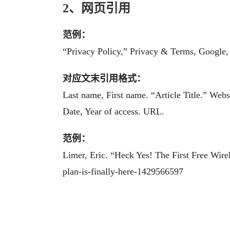
2、网页引用
范例：
“Privacy Policy,” Privacy & Terms, Google, 
对应文末引用格式：
Last name, First name. “Article Title.” Web
Date, Year of access. URL.
范例：
Limer, Eric. “Heck Yes! The First Free Wire
plan-is-finally-here-1429566597