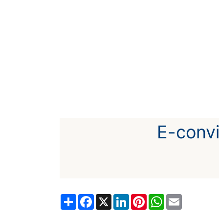
E-co
Share
Facebook
X
LinkedIn
Pinterest
WhatsApp
Email