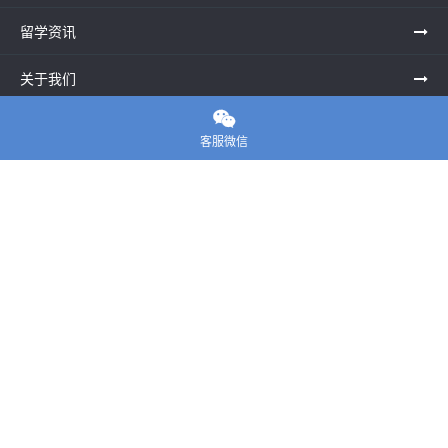
留学资讯
关于我们

联系老师
客服微信
E-convier论文代写
电话： 020-39996617
地址：UNIT G25, Waterfront Studios, 1 Dock Rd, London E16
1AG英国
邮箱：
45124799@qq.com
Copyright ©
E-convier论文代写
All Rights Reserved.
站点地图
|
隐私政策
|