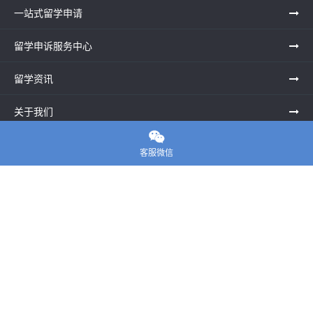
一站式留学申请
留学申诉服务中心
留学资讯
关于我们

联系老师
客服微信
E-convier论文代写
电话： 020-39996617
地址：UNIT G25, Waterfront Studios, 1 Dock Rd, London E16
1AG英国
邮箱：
45124799@qq.com