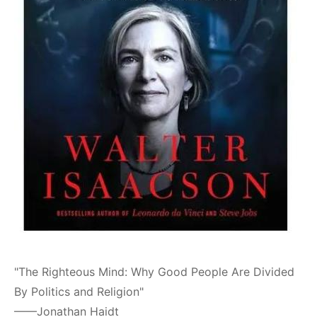
"The Righteous Mind: Why Good People Are Divided
By Politics and Religion"
——Jonathan Haidt