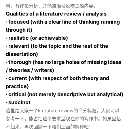
料，有评论分析，并能准确地反映主题内容。
Qualities of a literature review / analysis
· focused (with a clear line of thinking running
through it)
· realistic (or achievable)
· relevant (to the topic and the rest of the
dissertation)
· thorough (has no large holes of missing ideas
/ theories / writers)
· current (with respect of both theory and
practice)
· critical (not merely descriptive but analytical)
· succinct
这里给大家一个literature review的评分标准，大家可以
参考一下，能否把这个要求呈现在你的写作中。如果回忆
不起来，再次回顾一下咱们上面的解释吧！