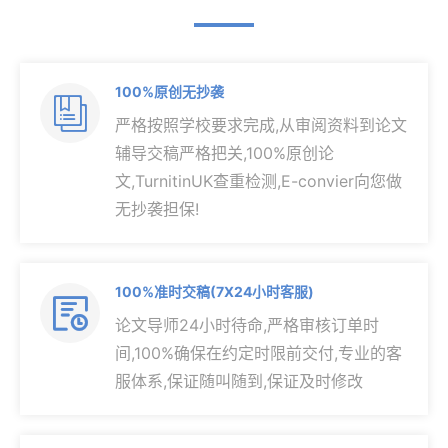
100%原创无抄袭

严格按照学校要求完成,从审阅资料到论文
辅导交稿严格把关,100%原创论
文,TurnitinUK查重检测,E-convier向您做
无抄袭担保!
100%准时交稿(7X24小时客服)

论文导师24小时待命,严格审核订单时
间,100%确保在约定时限前交付,专业的客
服体系,保证随叫随到,保证及时修改