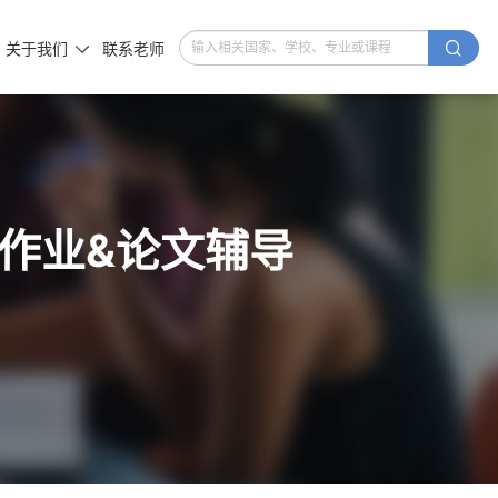

关于我们
联系老师

试&作业&论文辅导