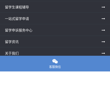
留学生课程辅导
一站式留学申请
留学申诉服务中心
留学资讯
关于我们

联系老师
客服微信
E-convier论文代写
电话： 020-39996617
地址：UNIT G25, Waterfront Studios, 1 Dock Rd, London E16
1AG英国