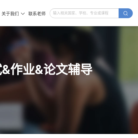

关于我们
联系老师

考试&作业&论文辅导