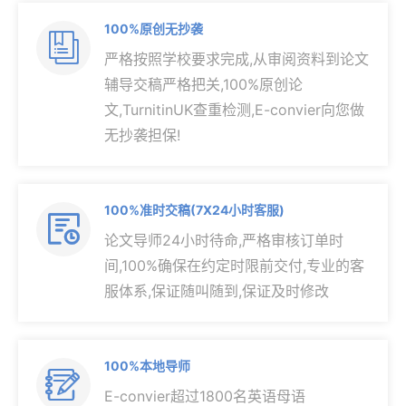
100%原创无抄袭

严格按照学校要求完成,从审阅资料到论文
辅导交稿严格把关,100%原创论
文,TurnitinUK查重检测,E-convier向您做
无抄袭担保!
100%准时交稿(7X24小时客服)

论文导师24小时待命,严格审核订单时
间,100%确保在约定时限前交付,专业的客
服体系,保证随叫随到,保证及时修改
100%本地导师

E-convier超过1800名英语母语