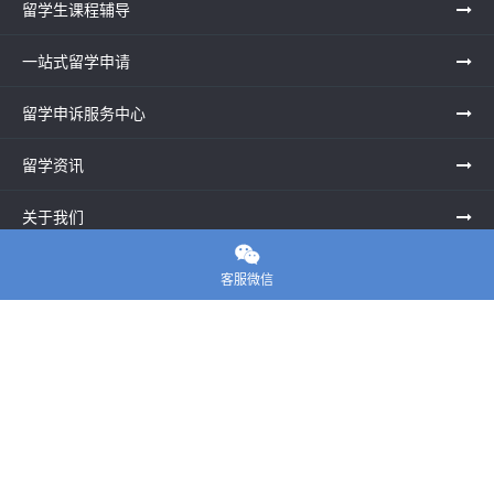
留学生课程辅导
一站式留学申请
留学申诉服务中心
留学资讯
关于我们

联系老师
客服微信
E-convier论文代写
电话： 020-39996617
地址：UNIT G25, Waterfront Studios, 1 Dock Rd, London E16
1AG英国
邮箱：
45124799@qq.com