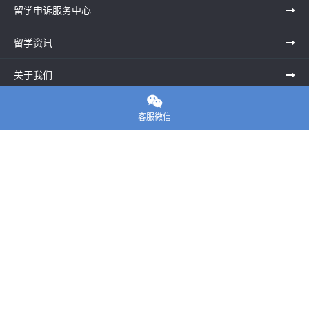
留学申诉服务中心
留学资讯
关于我们

联系老师
客服微信
E-convier论文代写
电话： 020-39996617
地址：UNIT G25, Waterfront Studios, 1 Dock Rd, London E16
1AG英国
邮箱：
45124799@qq.com
Copyright ©
E-convier论文代写
All Rights Reserved.