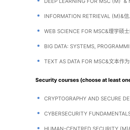
DEEP LEARNING FOR MSC (M)
INFORMATION RETRIEVAL (M
WEB SCIENCE FOR MSC&理学
BIG DATA: SYSTEMS, PROGR
TEXT AS DATA FOR MSC&文本作
Security courses (choose at l
CRYPTOGRAPHY AND SECURE
CYBERSECURITY FUNDAMENT
HUMAN-CENTRED SECURITY 